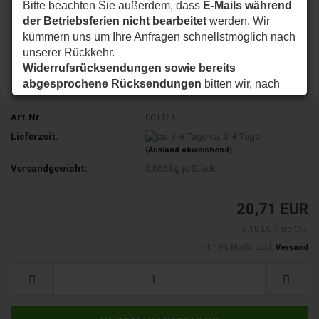
Bitte beachten Sie außerdem, dass
E-Mails während
der Betriebsferien nicht bearbeitet
werden. Wir
kümmern uns um Ihre Anfragen schnellstmöglich nach
unserer Rückkehr.
Widerrufsrücksendungen sowie bereits
abgesprochene Rücksendungen
bitten wir, nach
Möglichkeit so zu planen, dass diese
ab dem
24.08.2026
bei uns eintreffen.
Art.Nr.:
001121
Vielen Dank für Ihr Verständnis. Wir wünschen Ihnen
Lieferzeit:
ca. 3-4 Tage
eine schöne Sommerzeit und sind ab dem
24.08.2026
(Ausland abweichend)
wieder wie gewohnt für Sie da.
Versandgewicht:
0.665
kg je Stück
Ihr my-nice-systems Team
20,71 EUR
5,18 EUR pro Stk.
inkl. 19% MwSt. zzgl.
Versand