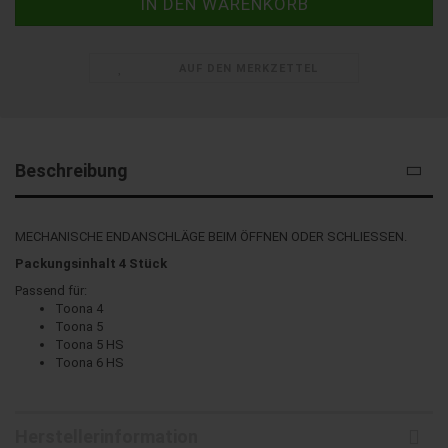
AUF DEN MERKZETTEL
Beschreibung
MECHANISCHE ENDANSCHLÄGE BEIM ÖFFNEN ODER SCHLIESSEN.
Packungsinhalt 4 Stück
Passend für:
Toona 4
Toona 5
Toona 5 HS
Toona 6 HS
Herstellerinformation