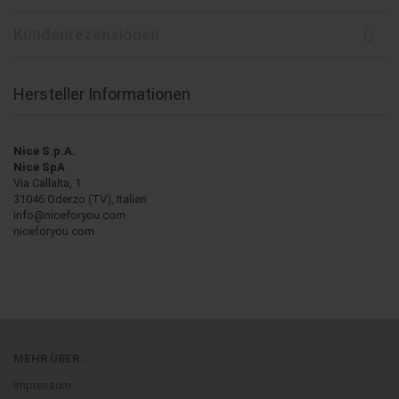
Kundenrezensionen
Hersteller Informationen
Nice S.p.A.
Nice SpA
Via Callalta, 1
31046 Oderzo (TV), Italien
info@niceforyou.com
niceforyou.com
MEHR ÜBER...
Impressum