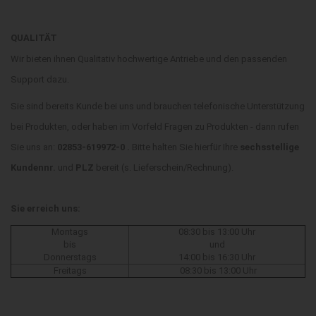
QUALITÄT
Wir bieten ihnen Qualitativ hochwertige Antriebe und den passenden
Support dazu.
Sie sind bereits Kunde bei uns und brauchen telefonische Unterstützung
bei Produkten, oder haben im Vorfeld Fragen zu Produkten - dann rufen
Sie uns an:
02853-619972-0 .
Bitte halten Sie hierfür Ihre
sechsstellige
Kundennr.
und
PLZ
bereit (s. Lieferschein/Rechnung).
Sie erreich uns:
Montags
08:30 bis 13:00 Uhr
bis
und
Donnerstags
14:00 bis 16:30 Uhr
Freitags
08:30 bis 13:00 Uhr