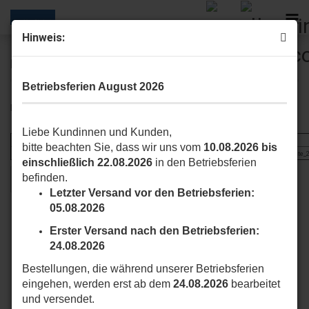
Hinweis:
Preislisten
Betriebsferien August 2026
hier können Sie die aktuellen Preislisten herunterladen:
Liebe Kundinnen und Kunden,
bitte beachten Sie, dass wir uns vom
10.08.2026 bis
Nice_Screen_Preisliste_2023.PDF
Nice_Gate_and_Door_Preisliste_2023.PDF
Nice_MyNice_Preisliste_
einschließlich 22.08.2026
in den Betriebsferien
befinden.
ZURÜCK
Letzter Versand vor den Betriebsferien:
05.08.2026
Erster Versand nach den Betriebsferien:
24.08.2026
Bestellungen, die während unserer Betriebsferien
eingehen, werden erst ab dem
24.08.2026
bearbeitet
und versendet.