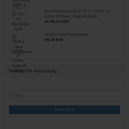
Era M Rohrmotor (E M 1517), 15 Nm, 17
U/Min, Ø 45mm, Zugkraft 28 Kg
ab 88,54 EUR
ON2E 2 Kanal Handsender
30,35 EUR
Newsletter-Anmeldung
WEITER
E-
ZUR
Mail
NEWSLETTER-
ANMELDUNG
ANMELDEN