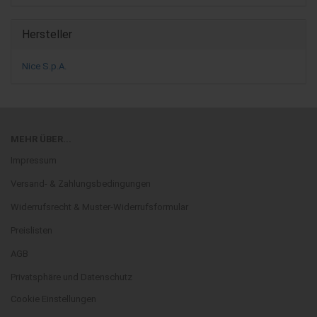
Hersteller
Nice S.p.A.
MEHR ÜBER...
Impressum
Versand- & Zahlungsbedingungen
Widerrufsrecht & Muster-Widerrufsformular
Preislisten
AGB
Privatsphäre und Datenschutz
Cookie Einstellungen