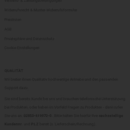
Versand- & Zahlungsbedingungen
Widerrufsrecht & Muster-Widerrufsformular
Preislisten
AGB
Privatsphäre und Datenschutz
Cookie Einstellungen
QUALITÄT
Wir bieten ihnen Qualitativ hochwertige Antriebe und den passenden
Support dazu.
Sie sind bereits Kunde bei uns und brauchen telefonische Unterstützung
bei Produkten, oder haben im Vorfeld Fragen zu Produkten - dann rufen
Sie uns an:
02853-619972-0 .
Bitte halten Sie hierfür Ihre
sechsstellige
Kundennr.
und
PLZ
bereit (s. Lieferschein/Rechnung).