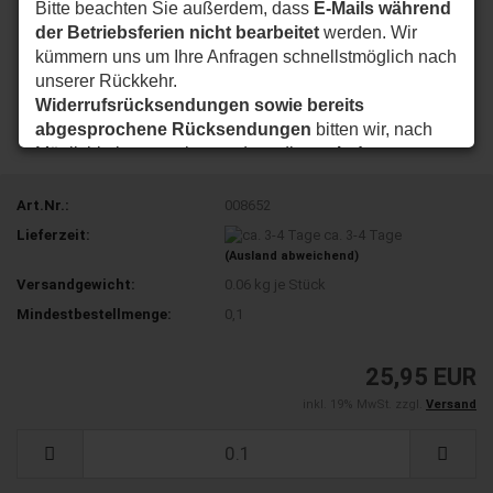
Bitte beachten Sie außerdem, dass
E-Mails während
der Betriebsferien nicht bearbeitet
werden. Wir
kümmern uns um Ihre Anfragen schnellstmöglich nach
unserer Rückkehr.
Widerrufsrücksendungen sowie bereits
abgesprochene Rücksendungen
bitten wir, nach
Möglichkeit so zu planen, dass diese
ab dem
24.08.2026
bei uns eintreffen.
Vielen Dank für Ihr Verständnis. Wir wünschen Ihnen
Art.Nr.:
008652
eine schöne Sommerzeit und sind ab dem
24.08.2026
Lieferzeit:
ca. 3-4 Tage
wieder wie gewohnt für Sie da.
(Ausland abweichend)
Versandgewicht:
0.06
kg je Stück
Ihr my-nice-systems Team
Mindestbestellmenge:
0,1
25,95 EUR
inkl. 19% MwSt. zzgl.
Versand