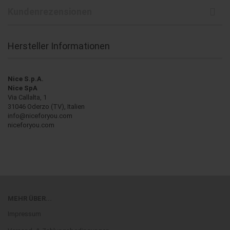
Kundenrezensionen
Hersteller Informationen
Nice S.p.A.
Nice SpA
Via Callalta, 1
31046 Oderzo (TV), Italien
info@niceforyou.com
niceforyou.com
MEHR ÜBER...
Impressum