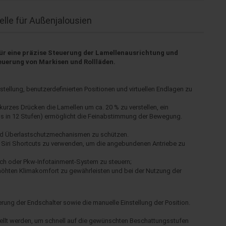
telle für Außenjalousien
 für eine präzise Steuerung der Lamellenausrichtung und
euerung von Markisen und Rollläden.
tellung, benutzerdefinierten Positionen und virtuellen Endlagen zu
urzes Drücken die Lamellen um ca. 20 % zu verstellen, ein
 3 s in 12 Stufen) ermöglicht die Feinabstimmung der Bewegung.
nd Überlastschutzmechanismen zu schützen.
iri Shortcuts zu verwenden, um die angebundenen Antriebe zu
h oder Pkw-Infotainment-System zu steuern;
öhten Klimakomfort zu gewährleisten und bei der Nutzung der
rung der Endschalter sowie die manuelle Einstellung der Position.
llt werden, um schnell auf die gewünschten Beschattungsstufen