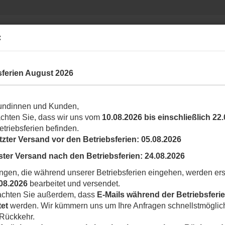
Suche...
Ihr Shop rund um N
:
INDUSTRIAL
YUBII SMARTHOME
LABKEY
sferien August 2026
»
 für Tor- und Garagentorantriebe
nittstelle für Außenjalousien
undinnen und Kunden,
achten Sie, dass wir uns vom
10.08.2026 bis einschließlich 22
l in dieser Kategorie
etriebsferien befinden.
N
tzter Versand vor den Betriebsferien:
05.08.2026
u
A
ster Versand nach den Betriebsferien:
24.08.2026
ngen, die während unserer Betriebsferien eingehen, werden ers
Ar
08.2026
bearbeitet und versendet.
Li
eachten Sie außerdem, dass
E-Mails während der Betriebsferie
tet
werden. Wir kümmern uns um Ihre Anfragen schnellstmöglic
 Rückkehr.