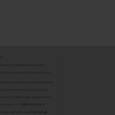
ÄT
n ihnen Qualitativ hochwertige
 und den passenden Support dazu.
 bereits Kunde bei uns und brauchen
che Unterstützung bei Produkten,
en im Vorfeld Fragen zu Produkten -
en Sie uns an:
02853-619972-0 .
en Sie hierfür Ihre
sechsstellige