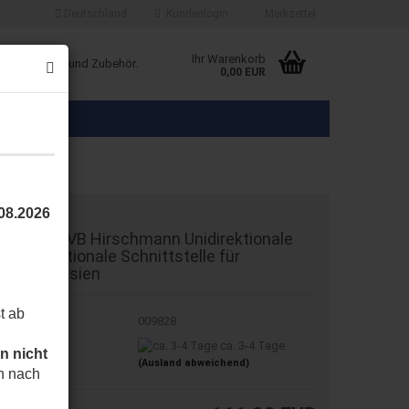
Deutschland
Kundenlogin
Merkzettel
Ihr Warenkorb
ice Produkte und Zubehör.
0,00 EUR
.08.2026
ice BiDi-EVB Hirschmann Unidirektionale
nd bidirektionale Schnittstelle für
ußenjalousien
t ab
t.Nr.:
009828
eferzeit:
ca. 3-4 Tage
n nicht
(Ausland abweichend)
h nach