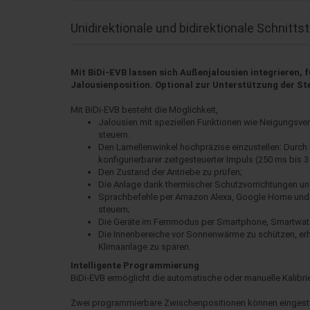
Unidirektionale und bidirektionale Schnitts
Mit BiDi-EVB lassen sich Außenjalousien integrieren,
Jalousienposition. Optional zur Unterstützung der St
Mit BiDi-EVB besteht die Möglichkeit,
Jalousien mit speziellen Funktionen wie Neigungsvers
steuern.
Den Lamellenwinkel hochpräzise einzustellen: Durch k
konfigurierbarer zeitgesteuerter Impuls (250 ms bis
Den Zustand der Antriebe zu prüfen;
Die Anlage dank thermischer Schutzvorrichtungen u
Sprachbefehle per Amazon Alexa, Google Home und S
steuern;
Die Geräte im Fernmodus per Smartphone, Smartwatc
Die Innenbereiche vor Sonnenwärme zu schützen, erh
Klimaanlage zu sparen.
Intelligente Programmierung
BiDi-EVB ermöglicht die automatische oder manuelle Kalibrie
Zwei programmierbare Zwischenpositionen können eingeste