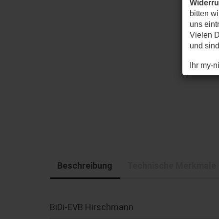
Widerr
bitten w
uns eintr
Vielen D
und sin
Ihr my-
Beschreibung
Technische Merkmale
BiDi-EVB Hirschmann