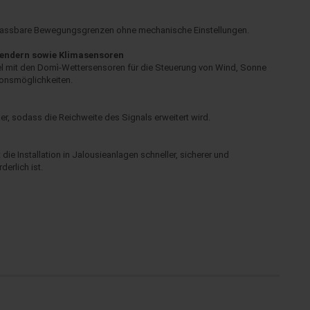
 anpassbare Bewegungsgrenzen ohne mechanische Einstellungen.
Sendern sowie Klimasensoren
l mit den Domì-Wettersensoren für die Steuerung von Wind, Sonne
ionsmöglichkeiten.
er, sodass die Reichweite des Signals erweitert wird.
 Installation in Jalousieanlagen schneller, sicherer und
erlich ist.