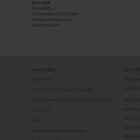
Nice SpA
Via Callalta, 1
31046 Oderzo (TV), Italien
info@niceforyou.com
niceforyou.com
MEHR ÜBER...
QUALIT
Impressum
Wir biete
Antriebe
Versand- & Zahlungsbedingungen
Widerrufsrecht & Muster-Widerrufsformular
Sie sind
telefonis
Preislisten
oder hab
AGB
dann ruf
Privatsphäre und Datenschutz
Bitte halt