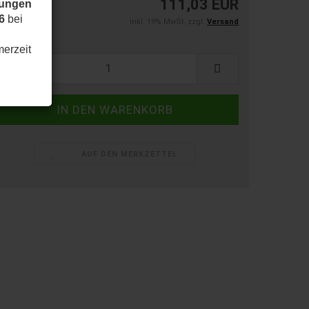
111,03 EUR
dungen
6
bei
inkl. 19% MwSt. zzgl.
Versand
ück:
merzeit
ück
AUF DEN MERKZETTEL