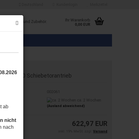
Deutschland
Kundenlogin
Merkzettel
Ihr Warenkorb
ice Produkte und Zubehör.
0,00 EUR
.08.2026
LIGHT 400 Schiebetorantrieb
t.Nr.:
002061
eferzeit:
ca. 2 Wochen
t ab
(Ausland abweichend)
n nicht
622,97 EUR
h nach
inkl. 19% MwSt. zzgl.
Versand