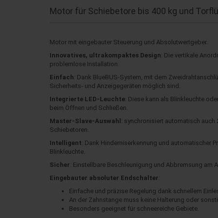
Motor für Schiebetore bis 400 kg und Torflü
Motor mit eingebauter Steuerung und Absolutwertgeber.
Innovatives, ultrakompaktes Design
: Die vertikale Anor
problemlose Installation.
Einfach
: Dank BlueBUS-System, mit dem Zweidrahtanschlüs
Sicherheits- und Anzeigegeräten möglich sind.
Integrierte LED-Leuchte
: Diese kann als Blinkleuchte od
beim Öffnen und Schließen.
Master-Slave-Auswahl
: synchronisiert automatisch auch
Schiebetoren.
Intelligent
: Dank Hinderniserkennung und automatischer P
Blinkleuchte.
Sicher
: Einstellbare Beschleunigung und Abbremsung am 
Eingebauter absoluter Endschalter
:
Einfache und präzise Regelung dank schnellem Einlese
An der Zahnstange muss keine Halterung oder sonst
Besonders geeignet für schneereiche Gebiete.