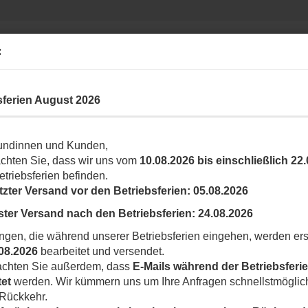
Suche...
Ihr Shop rund um N
:
INDUSTRIAL
YUBII SMARTHOME
LABKEY
sferien August 2026
 400 Schiebetorantrieb
undinnen und Kunden,
l in dieser Kategorie
achten Sie, dass wir uns vom
10.08.2026 bis einschließlich 22
S
etriebsferien befinden.
tzter Versand vor den Betriebsferien:
05.08.2026
Ar
ster Versand nach den Betriebsferien:
24.08.2026
Li
ngen, die während unserer Betriebsferien eingehen, werden ers
08.2026
bearbeitet und versendet.
eachten Sie außerdem, dass
E-Mails während der Betriebsferie
tet
werden. Wir kümmern uns um Ihre Anfragen schnellstmöglic
 Rückkehr.