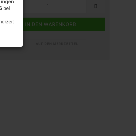
dungen
6
bei
merzeit
AUF DEN MERKZETTEL