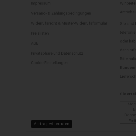
Impressum
Wir biete
Antriebe
Versand- & Zahlungsbedingungen
Widerrufsrecht & Muster-Widerrufsformular
Sie sind
telefonis
Preislisten
oder hab
AGB
dann ruf
Privatsphäre und Datenschutz
Bitte halt
Cookie Einstellungen
Kundenn
Liefersc
Sie erre
Mon
b
Donne
Frei
Vertrag widerrufen