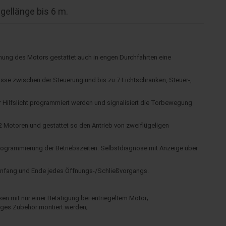
gellänge bis 6 m.
dnung des Motors gestattet auch in engen Durchfahrten eine
se zwischen der Steuerung und bis zu 7 Lichtschranken, Steuer-,
er Hilfslicht programmiert werden und signalisiert die Torbewegung
 2 Motoren und gestattet so den Antrieb von zweiflügeligen
rogrammierung der Betriebszeiten. Selbstdiagnose mit Anzeige über
Anfang und Ende jedes Öffnungs-/Schließvorgangs.
n mit nur einer Betätigung bei entriegeltem Motor;
iges Zubehör montiert werden;