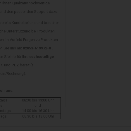
n ihnen Qualitativ hochwertige
 und den passenden Support dazu.
 bereits Kunde bei uns und brauchen
che Unterstützung bei Produkten,
en im Vorfeld Fragen zu Produkten -
en Sie uns an:
02853-619972-0 .
en Sie hierfür Ihre
sechsstellige
r.
und
PLZ
bereit (s.
hein/Rechnung).
ich uns:
tags
08:30 bis 13:00 Uhr
is
und
rstags
14:00 bis 16:30 Uhr
tags
08:30 bis 13:00 Uhr