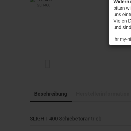
Widerr
bitten w
uns eintr
Vielen D
und sin
Ihr my-
Beschreibung
Herstellerinformation
SLIGHT 400 Schiebetorantrieb