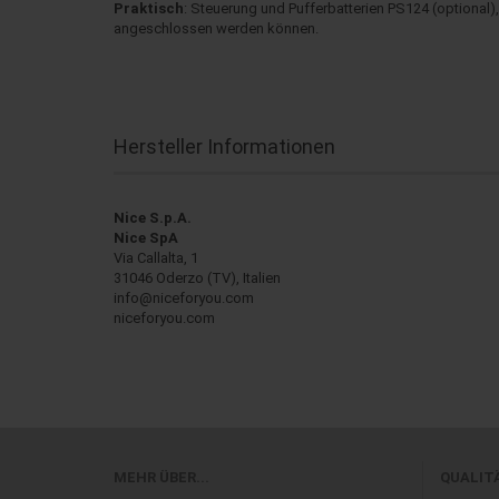
Praktisch
: Steuerung und Pufferbatterien PS124 (optional)
angeschlossen werden können.
Hersteller Informationen
Nice S.p.A.
Nice SpA
Via Callalta, 1
31046 Oderzo (TV), Italien
info@niceforyou.com
niceforyou.com
MEHR ÜBER...
QUALIT