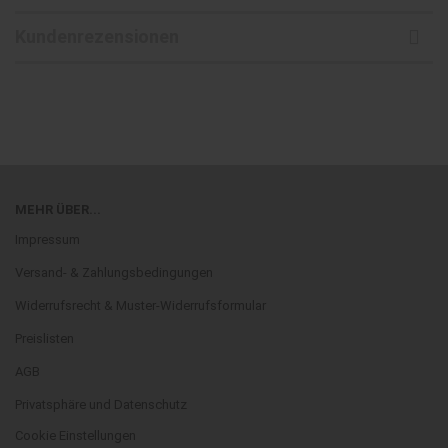
Kundenrezensionen
MEHR ÜBER...
Impressum
Versand- & Zahlungsbedingungen
Widerrufsrecht & Muster-Widerrufsformular
Preislisten
AGB
Privatsphäre und Datenschutz
Cookie Einstellungen