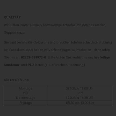
QUALITÄT
Wir bieten ihnen Qualitativ hochwertige Antriebe und den passenden
Support dazu.
Sie sind bereits Kunde bei uns und brauchen telefonische Unterstützung
bei Produkten, oder haben im Vorfeld Fragen zu Produkten - dann rufen
Sie uns an:
02853-619972-0 .
Bitte halten Sie hierfür Ihre
sechsstellige
Kundennr.
und
PLZ
bereit (s. Lieferschein/Rechnung).
Sie erreich uns:
Montags
08:30 bis 13:00 Uhr
bis
und
Donnerstags
14:00 bis 16:30 Uhr
Freitags
08:30 bis 13:00 Uhr