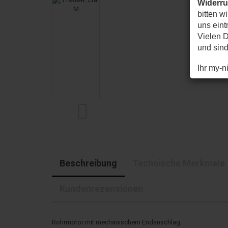
Widerr
bitten w
uns eintr
Vielen D
und sin
Ihr my-
Beschreibung
Technische Merkmale
Kundenrezensionen
Rohrmotor mit mechanischem Endanschlag.