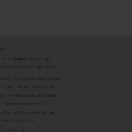
ÄT
n ihnen Qualitativ hochwertige
 und den passenden Support dazu.
 bereits Kunde bei uns und brauchen
che Unterstützung bei Produkten,
en im Vorfeld Fragen zu Produkten -
en Sie uns an:
02853-619972-0 .
en Sie hierfür Ihre
sechsstellige
r.
und
PLZ
bereit (s.
hein/Rechnung).