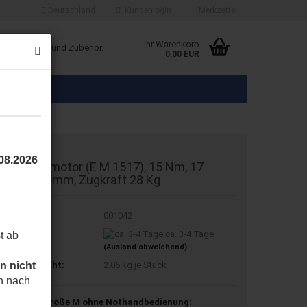
Deutschland
Kundenlogin
Merkzettel
Ihr Warenkorb
ice Produkte und Zubehör.
0,00 EUR
.08.2026
ra M Rohrmotor (E M 1517), 15 Nm, 17
/Min, Ø 45mm, Zugkraft 28 Kg
t.Nr.:
001042
eferzeit:
ca. 3-4 Tage
t ab
(Ausland abweichend)
n nicht
ersandgewicht:
2.06
kg je Stück
h nach
otorlager Größe M ohne Nothandbedienung: