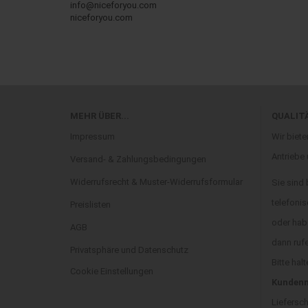
info@niceforyou.com
niceforyou.com
MEHR ÜBER...
QUALIT
Impressum
Wir biete
Antriebe
Versand- & Zahlungsbedingungen
Widerrufsrecht & Muster-Widerrufsformular
Sie sind
telefonis
Preislisten
oder hab
AGB
dann ruf
Privatsphäre und Datenschutz
Bitte halt
Cookie Einstellungen
Kundenn
Liefersc