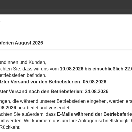
Suche...
Ihr Shop rund um N
:
INDUSTRIAL
YUBII SMARTHOME
LABKEY
sferien August 2026
Era M Rohrmotor (E M 1517), 15 Nm, 17 U/Min, Ø 45mm, Zugkraft 28 Kg
undinnen und Kunden,
l in dieser Kategorie
achten Sie, dass wir uns vom
10.08.2026 bis einschließlich 22
E
etriebsferien befinden.
U
tzter Versand vor den Betriebsferien:
05.08.2026
ster Versand nach den Betriebsferien:
24.08.2026
Ar
Li
ngen, die während unserer Betriebsferien eingehen, werden ers
08.2026
bearbeitet und versendet.
eachten Sie außerdem, dass
E-Mails während der Betriebsferie
V
tet
werden. Wir kümmern uns um Ihre Anfragen schnellstmöglic
 Rückkehr.
M