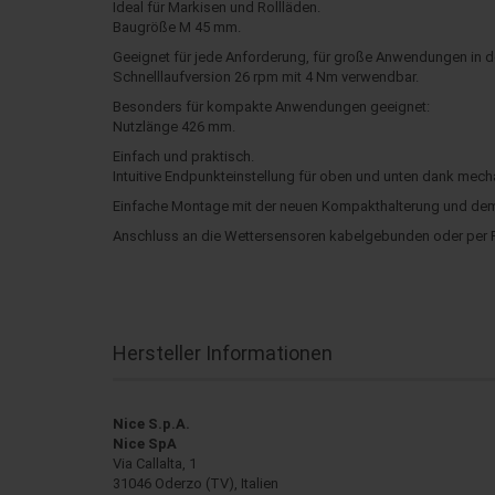
Ideal für Markisen und Rollläden.
Baugröße M 45 mm.
Geeignet für jede Anforderung, für große Anwendungen in d
Schnelllaufversion 26 rpm mit 4 Nm verwendbar.
Besonders für kompakte Anwendungen geeignet:
Nutzlänge 426 mm.
Einfach und praktisch.
Intuitive Endpunkteinstellung für oben und unten dank mec
Einfache Montage mit der neuen Kompakthalterung und dem
Anschluss an die Wettersensoren kabelgebunden oder per F
Hersteller Informationen
Nice S.p.A.
Nice SpA
Via Callalta, 1
31046 Oderzo (TV), Italien