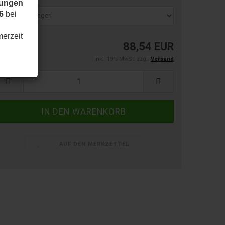
dungen
6
bei
merzeit
88,54 EUR
inkl. 19% MwSt. zzgl.
Versand
AUF DEN MERKZETTEL