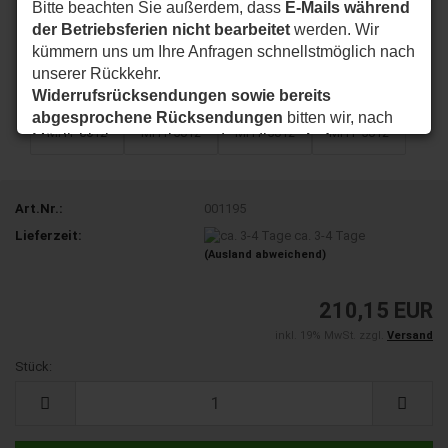
Bitte beachten Sie außerdem, dass
E-Mails während
der Betriebsferien nicht bearbeitet
werden. Wir
kümmern uns um Ihre Anfragen schnellstmöglich nach
unserer Rückkehr.
Widerrufsrücksendungen sowie bereits
abgesprochene Rücksendungen
bitten wir, nach
Möglichkeit so zu planen, dass diese
ab dem
24.08.2026
bei uns eintreffen.
Vielen Dank für Ihr Verständnis. Wir wünschen Ihnen
eine schöne Sommerzeit und sind ab dem
24.08.2026
Art.Nr.:
001195
wieder wie gewohnt für Sie da.
Lieferzeit:
ca. 3-4 Tage
(Ausland abweichend)
Ihr my-nice-systems Team
210,15 EUR
inkl. 19% MwSt. zzgl.
Versand
Stück:
Stück