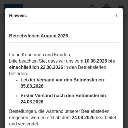
Hinweis:
« Erster
« zurück
weiter »
Letzter »
41
Artikel in dieser Kategorie
Betriebsferien August 2026
Era FIT MHT 5012 (E FIT MHT 5012) Elektronischer
Endanschlag, eingebauter Funkempfänger, manuelle
Notbedienung. 50 Nm, 12 U/Min
Liebe Kundinnen und Kunden,
bitte beachten Sie, dass wir uns vom
10.08.2026 bis
einschließlich 22.08.2026
in den Betriebsferien
befinden.
Letzter Versand vor den Betriebsferien:
05.08.2026
Erster Versand nach den Betriebsferien:
24.08.2026
Bestellungen, die während unserer Betriebsferien
eingehen, werden erst ab dem
24.08.2026
bearbeitet
und versendet.