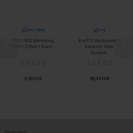
515.17800 Klemmring
Era P1V Handsender 1
78x(1÷2) Rad + Kranz...
Kanal mit Slider
(Auslauf...
6,90 EUR
88,54 EUR
MEHR ÜBER...