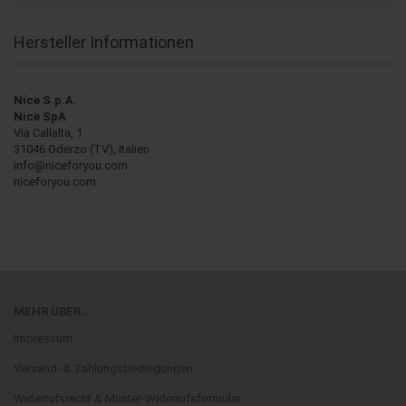
Hersteller Informationen
Nice S.p.A.
Nice SpA
Via Callalta, 1
31046 Oderzo (TV), Italien
info@niceforyou.com
niceforyou.com
MEHR ÜBER...
Impressum
Versand- & Zahlungsbedingungen
Widerrufsrecht & Muster-Widerrufsformular