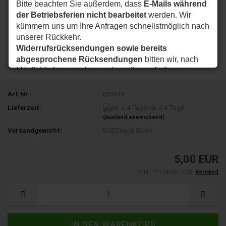
Bitte beachten Sie außerdem, dass
E-Mails während
der Betriebsferien nicht bearbeitet
werden. Wir
kümmern uns um Ihre Anfragen schnellstmöglich nach
unserer Rückkehr.
Widerrufsrücksendungen sowie bereits
abgesprochene Rücksendungen
bitten wir, nach
Möglichkeit so zu planen, dass diese
ab dem
24.08.2026
bei uns eintreffen.
Vielen Dank für Ihr Verständnis. Wir wünschen Ihnen
Art.Nr.:
001644
eine schöne Sommerzeit und sind ab dem
24.08.2026
Lieferzeit:
ca. 3-4 Tage
wieder wie gewohnt für Sie da.
(Ausland abweichend)
Versandgewicht:
0.025
kg je Stück
Ihr my-nice-systems Team
5,00 EUR
inkl. 19% MwSt. zzgl.
Versand