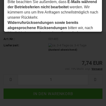
Bitte beachten Sie außerdem, dass
E-Mails während
der Betriebsferien nicht bearbeitet
werden. Wir
kümmern uns um Ihre Anfragen schnellstmöglich nach
unserer Rückkehr.
Widerrufsrücksendungen sowie bereits
abgesprochene Rücksendungen
bitten wir, nach
Möglichkeit so zu planen, dass diese
ab dem
24.08.2026
bei uns eintreffen.
Art.Nr.:
001485
Vielen Dank für Ihr Verständnis. Wir wünschen Ihnen
Lieferzeit:
ca. 3-4 Tage
eine schöne Sommerzeit und sind ab dem
24.08.2026
(Ausland abweichend)
wieder wie gewohnt für Sie da.
7,74 EUR
Ihr my-nice-systems Team
inkl. 19% MwSt. zzgl.
Versand