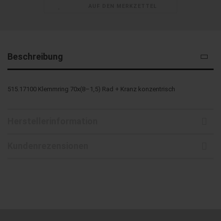
AUF DEN MERKZETTEL
Beschreibung
515.17100 Klemmring 70x(8–1,5) Rad + Kranz konzentrisch
Herstellerinformation
Kundenrezensionen