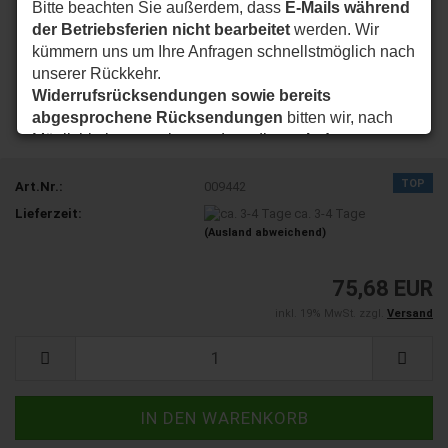
Bitte beachten Sie außerdem, dass
E-Mails während
der Betriebsferien nicht bearbeitet
werden. Wir
kümmern uns um Ihre Anfragen schnellstmöglich nach
unserer Rückkehr.
Widerrufsrücksendungen sowie bereits
abgesprochene Rücksendungen
bitten wir, nach
Möglichkeit so zu planen, dass diese
ab dem
24.08.2026
bei uns eintreffen.
Vielen Dank für Ihr Verständnis. Wir wünschen Ihnen
TOP
Art.Nr.:
009442
eine schöne Sommerzeit und sind ab dem
24.08.2026
Lieferzeit:
ca. 3-4 Tage
wieder wie gewohnt für Sie da.
(Ausland abweichend)
Ihr my-nice-systems Team
75,68 EUR
inkl. 19% MwSt. zzgl.
Versand