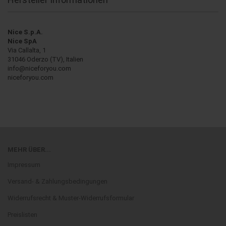
Nice S.p.A.
Nice SpA
Via Callalta, 1
31046 Oderzo (TV), Italien
info@niceforyou.com
niceforyou.com
MEHR ÜBER...
Impressum
Versand- & Zahlungsbedingungen
Widerrufsrecht & Muster-Widerrufsformular
Preislisten