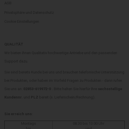
AGB
Privatsphäre und Datenschutz
Cookie Einstellungen
QUALITÄT
Wir bieten ihnen Qualitativ hochwertige Antriebe und den passenden
Support dazu.
Sie sind bereits Kunde bei uns und brauchen telefonische Unterstützung
bei Produkten, oder haben im Vorfeld Fragen zu Produkten - dann rufen
Sie uns an:
02853-619972-0 .
Bitte halten Sie hierfür Ihre
sechsstellige
Kundennr.
und
PLZ
bereit (s. Lieferschein/Rechnung).
Sie erreich uns:
Montags
08:30 bis 13:00 Uhr
bis
und