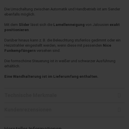
Die Umschaltung zwischen Automatik und Handbetrieb ist am Sender
ebenfalls möglich.
Mit dem
Slider
lässt sich die
Lamellenneigung
von Jalousien
exakt
positionieren
.
Darüber hinaus kann z. B. die Beleuchtung stufenlos gedimmt oder ein
Heizstrahler eingestellt werden, wenn diese mit passenden
Nice
Funkempfängern
versehen sind.
Die formschöne Steuerung ist in weißer und schwarzer Ausführung
erhältlich.
Eine Wandhalterung ist im Lieferumfang enthalten.
Technische Merkmale
Kundenrezensionen
Hersteller Informationen