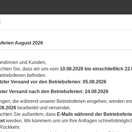
Suche...
Ihr Shop rund um N
:
INDUSTRIAL
YUBII SMARTHOME
LABKEY
sferien August 2026
»
 Einstellgeräte
undinnen und Kunden,
achten Sie, dass wir uns vom
10.08.2026 bis einschließlich 22
l in dieser Kategorie
etriebsferien befinden.
N
tzter Versand vor den Betriebsferien:
05.08.2026
A
ster Versand nach den Betriebsferien:
24.08.2026
Ar
ngen, die während unserer Betriebsferien eingehen, werden ers
Li
08.2026
bearbeitet und versendet.
eachten Sie außerdem, dass
E-Mails während der Betriebsferie
L
tet
werden. Wir kümmern uns um Ihre Anfragen schnellstmöglic
 Rückkehr.
V