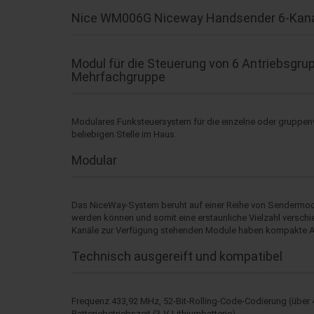
Nice WM006G Niceway Handsender 6-Kana
Modul für die Steuerung von 6 Antriebsgru
Mehrfachgruppe
Modulares Funksteuersystem für die einzelne oder gruppenw
beliebigen Stelle im Haus.
Modular
Das NiceWay-System beruht auf einer Reihe von Sendermodul
werden können und somit eine erstaunliche Vielzahl versch
Kanäle zur Verfügung stehenden Module haben kompakte Ab
Technisch ausgereift und kompatibel
Frequenz 433,92 MHz, 52-Bit-Rolling-Code-Codierung (über 4
Batteriebetriebszeit (3-V-Lithiumbatterie).