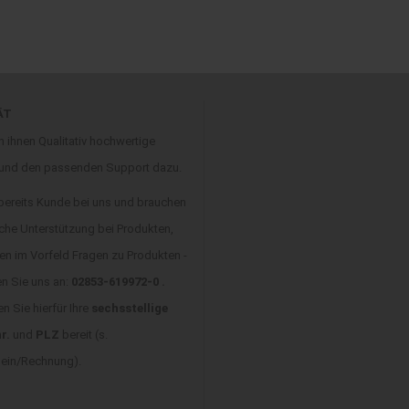
ÄT
n ihnen Qualitativ hochwertige
 und den passenden Support dazu.
 bereits Kunde bei uns und brauchen
che Unterstützung bei Produkten,
en im Vorfeld Fragen zu Produkten -
en Sie uns an:
02853-619972-0 .
en Sie hierfür Ihre
sechsstellige
r.
und
PLZ
bereit (s.
hein/Rechnung).