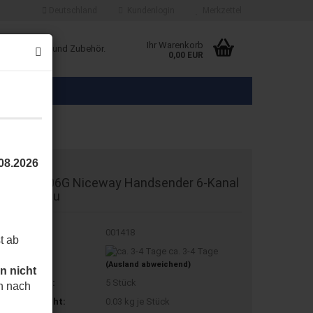
Deutschland
Kundenlogin
Merkzettel
Ihr Warenkorb
ice Produkte und Zubehör.
0,00 EUR
.08.2026
ice WM006G Niceway Handsender 6-Kanal
uf-Stop-Zu
t.Nr.:
001418
t ab
eferzeit:
ca. 3-4 Tage
(Ausland abweichend)
n nicht
agerbestand:
5
Stück
h nach
ersandgewicht:
0.03
kg je Stück