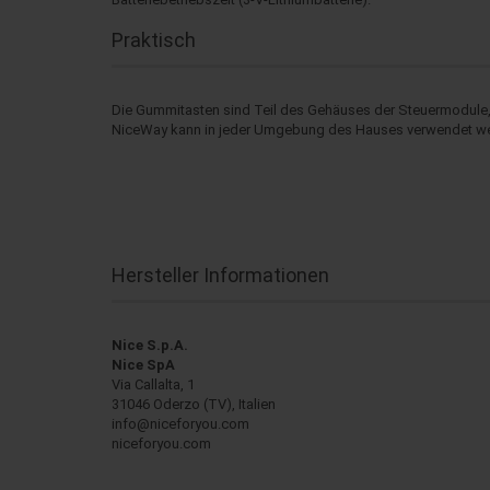
Praktisch
Die Gummitasten sind Teil des Gehäuses der Steuermodule, 
NiceWay kann in jeder Umgebung des Hauses verwendet we
Hersteller Informationen
Nice S.p.A.
Nice SpA
Via Callalta, 1
31046 Oderzo (TV), Italien
info@niceforyou.com
niceforyou.com