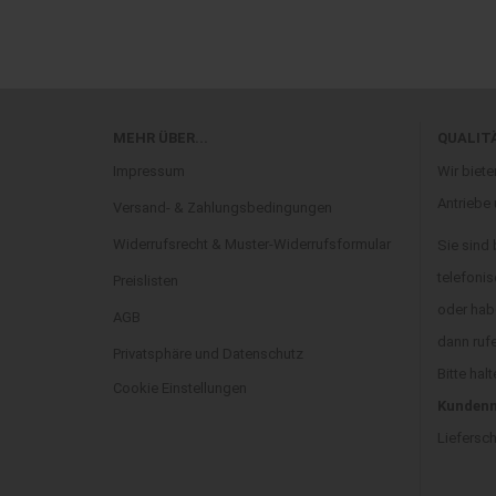
MEHR ÜBER...
QUALIT
Impressum
Wir biete
Antriebe
Versand- & Zahlungsbedingungen
Widerrufsrecht & Muster-Widerrufsformular
Sie sind
telefonis
Preislisten
oder hab
AGB
dann ruf
Privatsphäre und Datenschutz
Bitte halt
Cookie Einstellungen
Kundenn
Liefersc