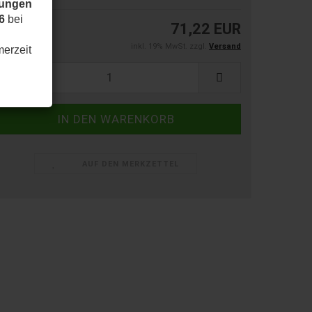
dungen
6
bei
71,22 EUR
inkl. 19% MwSt. zzgl.
Versand
merzeit
AUF DEN MERKZETTEL