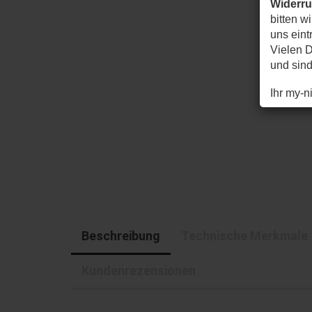
Widerr
bitten w
uns eintr
Vielen D
und sin
Ihr my-
Beschreibung
Technische Merkmale
Kundenrezensionen