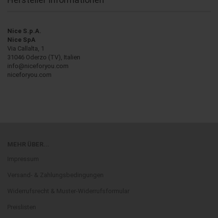
Nice S.p.A.
Nice SpA
Via Callalta, 1
31046 Oderzo (TV), Italien
info@niceforyou.com
niceforyou.com
MEHR ÜBER...
Impressum
Versand- & Zahlungsbedingungen
Widerrufsrecht & Muster-Widerrufsformular
Preislisten