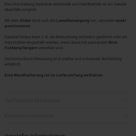
Die Umschaltung zwischen Automatik und Handbetrieb ist am Sender
ebenfalls möglich.
Mit dem
Slider
lässt sich die
Lamellenneigung
von Jalousien
exakt
positionieren
.
Darüber hinaus kann z. B. die Beleuchtung stufenlos gedimmt oder ein
Heizstrahler eingestellt werden, wenn diese mit passenden
Nice
Funkempfängern
versehen sind.
Die formschöne Steuerung ist in weißer und schwarzer Ausführung
erhältlich.
Eine Wandhalterung ist im Lieferumfang enthalten.
Technische Merkmale
Kundenrezensionen
Hersteller Informationen