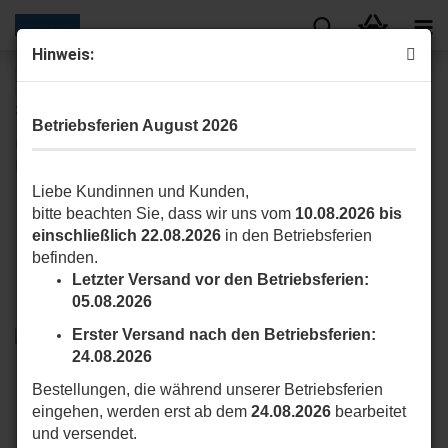
Hinweis:
« Erster
« zurück
weiter »
Letzter »
20
Artikel in dieser Kategorie
Betriebsferien August 2026
Nice Domi P18VB – 18-Kanal Funkhandsender mit Slider &
Hand-/Automatik-Umschaltung schwarz
Liebe Kundinnen und Kunden,
bitte beachten Sie, dass wir uns vom
10.08.2026 bis
einschließlich 22.08.2026
in den Betriebsferien
befinden.
Letzter Versand vor den Betriebsferien:
05.08.2026
Erster Versand nach den Betriebsferien:
24.08.2026
Bestellungen, die während unserer Betriebsferien
eingehen, werden erst ab dem
24.08.2026
bearbeitet
und versendet.