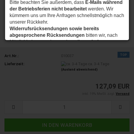
Bitte beachten Sie außerdem, dass
E-Mails während
der Betriebsferien nicht bearbeitet
werden. Wir
kümmern uns um Ihre Anfragen schnellstmöglich nach
unserer Rückkehr.
Widerrufsrücksendungen sowie bereits
abgesprochene Rücksendungen
bitten wir, nach
Möglichkeit so zu planen, dass diese
ab dem
24.08.2026
bei uns eintreffen.
Vielen Dank für Ihr Verständnis. Wir wünschen Ihnen
TOP
Art.Nr.:
010037
eine schöne Sommerzeit und sind ab dem
24.08.2026
Lieferzeit:
ca. 3-4 Tage
wieder wie gewohnt für Sie da.
(Ausland abweichend)
Ihr my-nice-systems Team
127,09 EUR
inkl. 19% MwSt. zzgl.
Versand