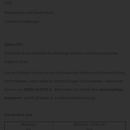
AGB
Privatsphäre und Datenschutz
Cookie Einstellungen
QUALITÄT
Wir bieten ihnen Qualitativ hochwertige Antriebe und den passenden
Support dazu.
Sie sind bereits Kunde bei uns und brauchen telefonische Unterstützung
bei Produkten, oder haben im Vorfeld Fragen zu Produkten - dann rufen
Sie uns an:
02853-619972-0 .
Bitte halten Sie hierfür Ihre
sechsstellige
Kundennr.
und
PLZ
bereit (s. Lieferschein/Rechnung).
Sie erreich uns:
Montags
08:30 bis 13:00 Uhr
bis
und